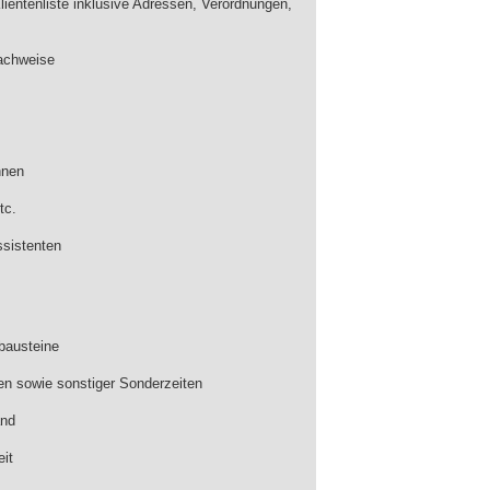
ientenliste inklusive Adressen, Verordnungen,
nachweise
nnen
tc.
ssistenten
tbausteine
ten sowie sonstiger Sonderzeiten
and
it