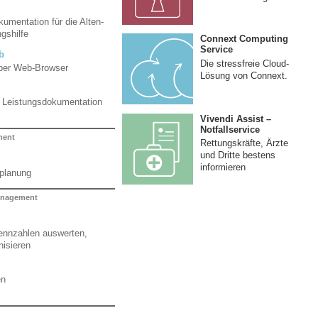
umentation für die Alten-
gshilfe
Connext Computing
Service
b
Die stressfreie Cloud-
per Web-Browser
Lösung von Connext.
d Leistungsdokumentation
Vivendi Assist –
Notfallservice
ment
Rettungskräfte, Ärzte
und Dritte bestens
informieren
zplanung
nagement
nnzahlen auswerten,
nisieren
en