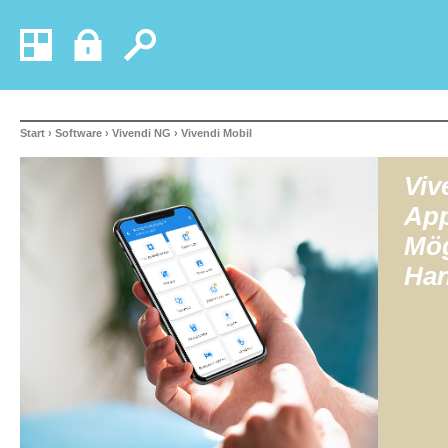
Start
›
Software
›
Vivendi NG
› Vivendi Mobil
Viv
App
Mög
Han