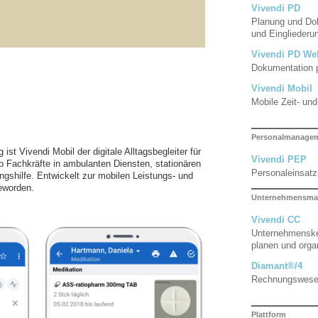
Vivendi PD
Planung und Dok
und Eingliederun
Vivendi PD We
Dokumentation 
Vivendi Mobil
Mobile Zeit- un
Personalmanage
t Vivendi Mobil der digitale Alltagsbegleiter für
Vivendi PEP
pp Fachkräfte in ambulanten Diensten, stationären
Personaleinsat
ngshilfe. Entwickelt zur mobilen Leistungs- und
geworden.
Unternehmensma
Vivendi CC
Unternehmenske
planen und orga
Diamant®/4
Rechnungswes
Plattform