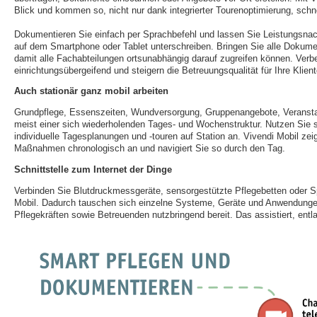
Blick und kommen so, nicht nur dank integrierter Tourenoptimierung, schne
Dokumentieren Sie einfach per Sprachbefehl und lassen Sie Leistungsnach
auf dem Smartphone oder Tablet unterschreiben. Bringen Sie alle Dokume
damit alle Fachabteilungen ortsunabhängig darauf zugreifen können. Ver
einrichtungsübergeifend und steigern die Betreuungsqualität für Ihre Klient
Auch stationär ganz mobil arbeiten
Grundpflege, Essenszeiten, Wundversorgung, Gruppenangebote, Veranstalt
meist einer sich wiederholenden Tages- und Wochenstruktur. Nutzen Sie so
individuelle Tagesplanungen und -touren auf Station an. Vivendi Mobil ze
Maßnahmen chronologisch an und navigiert Sie so durch den Tag.
Schnittstelle zum Internet der Dinge
Verbinden Sie Blutdruckmessgeräte, sensorgestützte Pflegebetten oder Sp
Mobil. Dadurch tauschen sich einzelne Systeme, Geräte und Anwendunge
Pflegekräften sowie Betreuenden nutzbringend bereit. Das assistiert, entlas