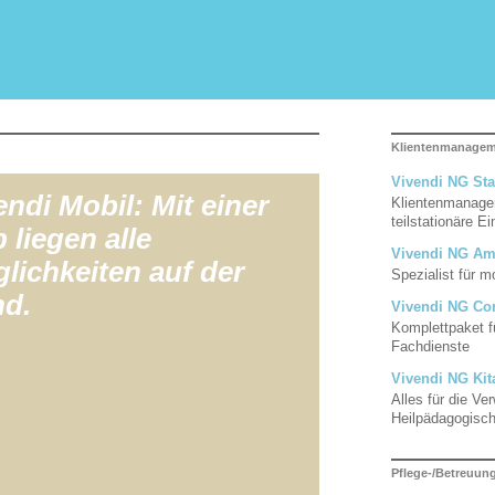
Klientenmanage
Vivendi NG Sta
endi Mobil: Mit einer
Klientenmanagem
teilstationäre E
 liegen alle
Vivendi NG Am
lichkeiten auf der
Spezialist für 
d.
Vivendi NG Co
Komplettpaket f
Fachdienste
Vivendi NG Kit
Alles für die Ve
Heilpädagogisc
Pflege-/Betreuu