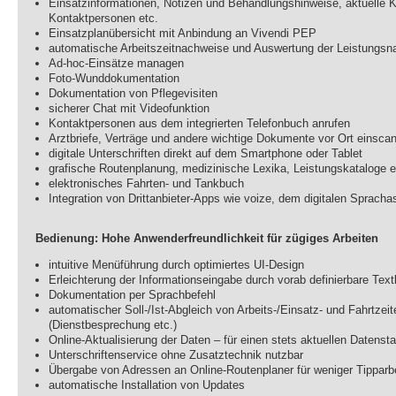
Einsatzinformationen, Notizen und Behandlungshinweise, aktuelle Kl
Kontaktpersonen etc.
Einsatzplanübersicht mit Anbindung an Vivendi PEP
automatische Arbeitszeitnachweise und Auswertung der Leistungs
Ad-hoc-Einsätze managen
Foto-Wunddokumentation
Dokumentation von Pflegevisiten
sicherer Chat mit Videofunktion
Kontaktpersonen aus dem integrierten Telefonbuch anrufen
Arztbriefe, Verträge und andere wichtige Dokumente vor Ort einsca
digitale Unterschriften direkt auf dem Smartphone oder Tablet
grafische Routenplanung, medizinische Lexika, Leistungskataloge e
elektronisches Fahrten- und Tankbuch
Integration von Drittanbieter-Apps wie voize, dem digitalen Spracha
Bedienung: Hohe Anwenderfreundlichkeit für zügiges Arbeiten
intuitive Menüführung durch optimiertes UI-Design
Erleichterung der Informationseingabe durch vorab definierbare Tex
Dokumentation per Sprachbefehl
automatischer Soll-/Ist-Abgleich von Arbeits-/Einsatz- und Fahrtzei
(Dienstbesprechung etc.)
Online-Aktualisierung der Daten – für einen stets aktuellen Datenst
Unterschriftenservice ohne Zusatztechnik nutzbar
Übergabe von Adressen an Online-Routenplaner für weniger Tipparbe
automatische Installation von Updates