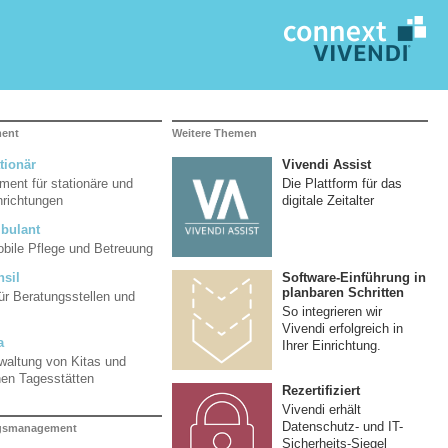
ment
Weitere Themen
tionär
Vivendi Assist
ent für stationäre und
Die Plattform für das
inrichtungen
digitale Zeitalter
bulant
mobile Pflege und Betreuung
Software-Einführung in
nsil
planbaren Schritten
ür Beratungsstellen und
So integrieren wir
Vivendi erfolgreich in
a
Ihrer Einrichtung.
rwaltung von Kitas und
hen Tagesstätten
Rezertifiziert
Vivendi erhält
Datenschutz- und IT-
ngsmanagement
Sicherheits-Siegel