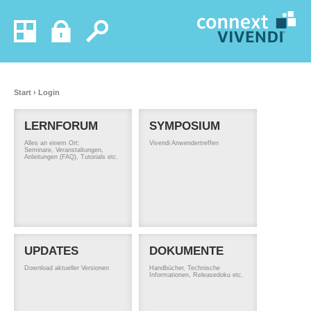
Start
›
Login
LERNFORUM
SYMPOSIUM
Alles an einem Ort:
Vivendi Anwendertreffen
Seminare, Veranstaltungen,
Anleitungen (FAQ), Tutorials etc.
UPDATES
DOKUMENTE
Download aktueller Versionen
Handbücher, Technische
Informationen, Releasedoku etc.