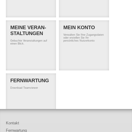
MEINE VERAN­
MEIN KONTO
STALTUN­GEN
Verwalten Sie Ihre Zugangsdaten
oder erstellen Sie Ihr
Gebuchte Veranstaltungen auf
persönliches Nutzerkonto
einen Blick.
FERNWARTUNG
Download Teamviewer
Kontakt
Fernwartung